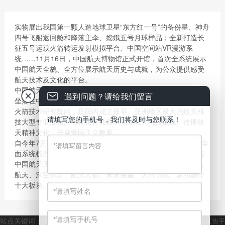
实物展出我国第一颗人造地球卫星“东方红一号”的备份星、神舟
四号飞船返回舱和降落主伞、嫦娥五号月球样品；全新打造长
征五号运载火箭转运发射模拟平台、中国空间站VR漫游系
统……11月16日，中国航天博物馆正式开馆，首次全系统展示
中国航天全貌、全方位展示航天历史与成就，为公众提供感受
航天技术及文化的平台。
中国航天博物馆前身为中华航天博物馆，于1992年建成开放，
遇到问题？请给我们留言
坐落在中国航天的发祥地——位于北京东高地地区的中国运载
火箭技术研究院内，是国内成立最早、亚洲地区最大的航天科
请填写您的手机号，我们将及时与您联系！
技大型专业展馆。博物馆旨在展示我国航天科技成就、传播航
天精神文化、开展爱国主义教育。
自今年7月份起，中国航天博物馆启动了展厅升级改造工程，全
面系统梳理了中国航天发展历程及取得的成就，展陈内容包括
中国航天历史和精神、导弹武器、运载火箭、人造卫星、载人
航天、深空探测、航天人物、未来展望、天问书苑、多功能厅
十大板块。
站点关键词：
阿勒泰地区短视频拍摄剪辑
阿勒泰地区抖音运营
阿勒泰地区快手